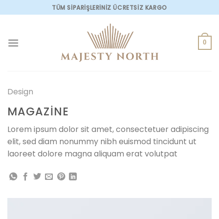
Skip
TÜM SİPARİŞLERİNİZ ÜCRETSİZ KARGO
to
content
0
Design
MAGAZINE
Lorem ipsum dolor sit amet, consectetuer adipiscing
elit, sed diam nonummy nibh euismod tincidunt ut
laoreet dolore magna aliquam erat volutpat