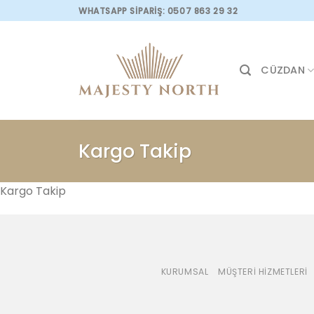
Skip
WHATSAPP SİPARİŞ: 0507 863 29 32
to
content
CÜZDAN
Kargo Takip
Kargo Takip
KURUMSAL
MÜŞTERI HIZMETLERI