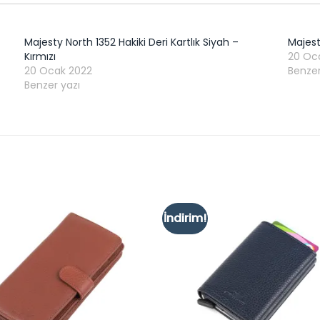
Majesty North 1352 Hakiki Deri Kartlık Siyah –
Majest
Kırmızı
20 Oc
20 Ocak 2022
Benzer
Benzer yazı
İndirim!
Add to
wishlist
w