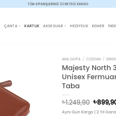
TÜM SİPARİŞLERİNİZ ÜCRETSİZ KARGO
ÇANTA
KARTLIK
AKSESUAR
HEDIYELIK
KEMER
İND
ANA SAYFA
/
CÜZDAN
/
ERKE
Majesty North 
Unisex Fermuar
Add to
Taba
wishlist
Orijinal
1.249,90
899,9
₺
₺
fiyat:
Aynı Gün Kargo | 2 Yıl Garan
₺1.249,