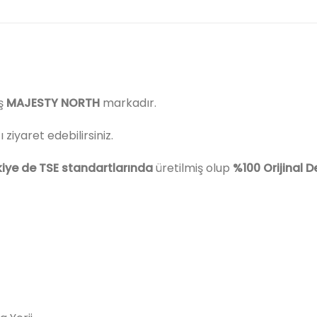
ş
MAJESTY NORTH
markadır.
iyaret edebilirsiniz.
kiye de
TSE standartlarında
üretilmiş olup
%100 Orijinal D