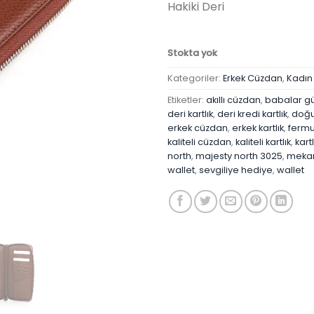
Hakiki Deri
Stokta yok
Kategoriler:
Erkek Cüzdan
,
Kadın
Etiketler:
akıllı cüzdan
,
babalar gü
deri kartlık
,
deri kredi kartlık
,
doğu
erkek cüzdan
,
erkek kartlık
,
fermu
kaliteli cüzdan
,
kaliteli kartlık
,
kartl
north
,
majesty north 3025
,
mekan
wallet
,
sevgiliye hediye
,
wallet