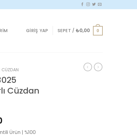
GIRIŞ YAP
SEPET /
₺
0,00
IRIM
0
K CÜZDAN
3025
lı Cüzdan
Şu
0
andaki
tili Ürün | %100
90.
fiyat: