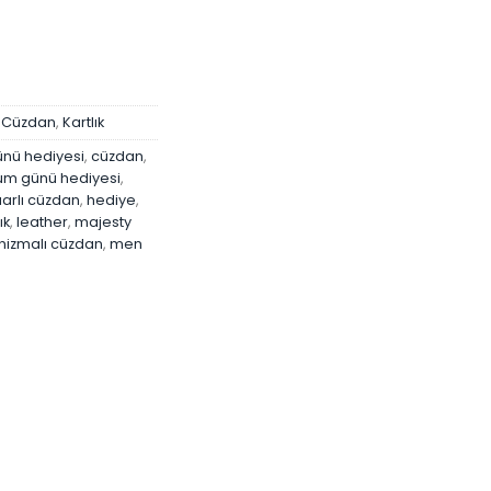
₺899,90.
 Cüzdan
,
Kartlık
nü hediyesi
,
cüzdan
,
m günü hediyesi
,
arlı cüzdan
,
hediye
,
ık
,
leather
,
majesty
izmalı cüzdan
,
men