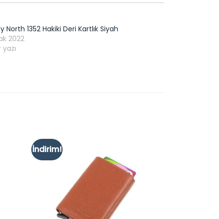
y North 1352 Hakiki Deri Kartlık Siyah
ak 2022
 yazı
İndirim!
Add to
Add to
ishlist
wishlist