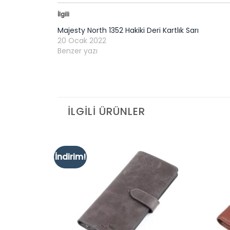
İlgili
Majesty North 1352 Hakiki Deri Kartlık Sarı
20 Ocak 2022
Benzer yazı
İLGILI ÜRÜNLER
İndirim!
Add to
Add to
wishlist
wishlist
K