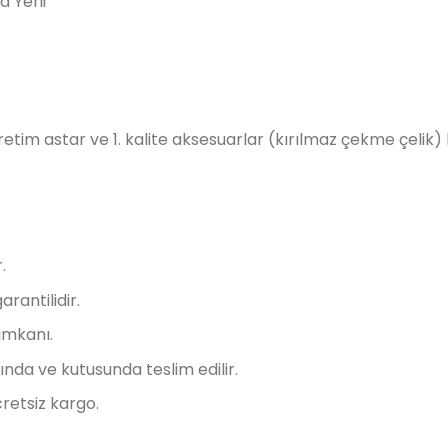
 Yerii
 üretim astar ve 1. kalite aksesuarlar (kırılmaz çekme çelik)
.
arantilidir.
imkanı.
nda ve kutusunda teslim edilir.
retsiz kargo.