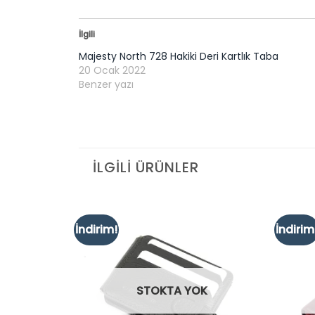
İlgili
Majesty North 728 Hakiki Deri Kartlık Taba
20 Ocak 2022
Benzer yazı
İLGILI ÜRÜNLER
İndirim!
İndirim
Add to
Add to
wishlist
wishlist
K
STOKTA YOK