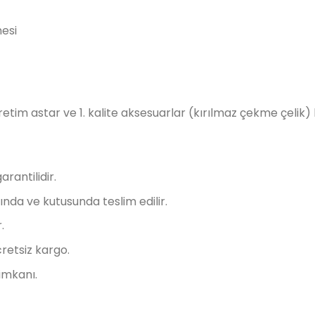
esi
 üretim astar ve 1. kalite aksesuarlar (kırılmaz çekme çelik)
arantilidir.
nda ve kutusunda teslim edilir.
.
retsiz kargo.
imkanı.