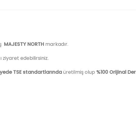
iş
MAJESTY NORTH
markadır.
iyaret edebilirsiniz.
iyede
TSE standartlarında
üretilmiş olup
%100 Orijinal De