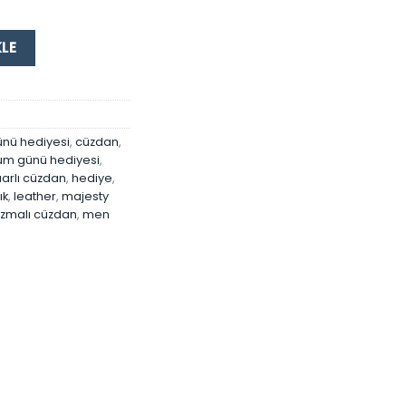
i Kartlık Siyah adet
KLE
nü hediyesi
,
cüzdan
,
m günü hediyesi
,
arlı cüzdan
,
hediye
,
ık
,
leather
,
majesty
zmalı cüzdan
,
men