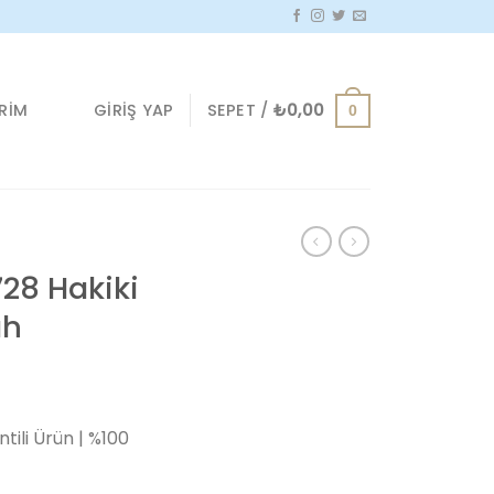
GIRIŞ YAP
SEPET /
₺
0,00
IRIM
0
728 Hakiki
ah
Şu
andaki
tili Ürün | %100
.
fiyat:
₺699,90.