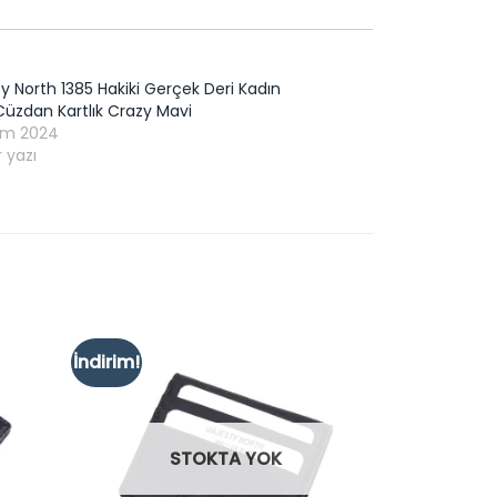
y North 1385 Hakiki Gerçek Deri Kadın
Cüzdan Kartlık Crazy Mavi
sım 2024
 yazı
İndirim!
Add to
Add to
ishlist
wishlist
STOKTA YOK