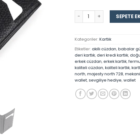
Majesty North 728 Hakiki Der
SEPETE E
Kategoriler:
Kartlık
Etiketler:
akıllı cüzdan
,
babalar gü
deri kartlık
,
deri kredi kartlık
,
doğu
erkek cüzdan
,
erkek kartlık
,
fermu
kaliteli cüzdan
,
kaliteli kartlık
,
kartl
north
,
majesty north 728
,
mekani
wallet
,
sevgiliye hediye
,
wallet