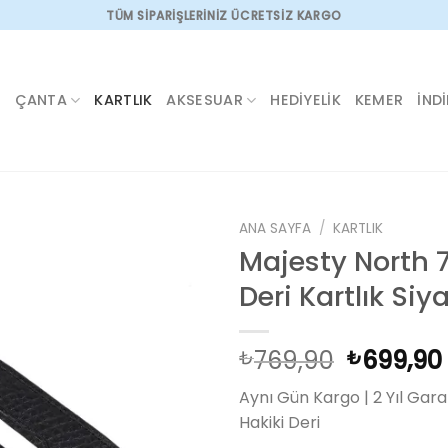
TÜM SİPARİŞLERİNİZ ÜCRETSİZ KARGO
ÇANTA
KARTLIK
AKSESUAR
HEDIYELIK
KEMER
İND
ANA SAYFA
/
KARTLIK
Majesty North 
Deri Kartlık Siy
Add to
wishlist
Orijinal
769,90
699,90
₺
₺
fiyat:
Aynı Gün Kargo | 2 Yıl Garan
₺769,90
Hakiki Deri