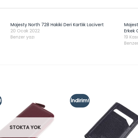
Majesty North 728 Hakiki Deri Kartlık Lacivert
Majest
20 Ocak 2022
Erkek 
Benzer yazı
19 Ka
Benzer
!
İndirim!
Add to
wishlist
w
STOKTA YOK