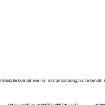
antanız ile kombinelerinizi tamamlayacağınız ve kendinizi
Majesty North Kadın Renkli Doğal Taş Portföy
Majest