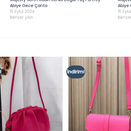
Abiye Gece Çanta
Abiye
15 Eylül 2024
15 Eyl
Benzer yazı
Benzer
!
İndirim!
Add to
wishlist
w