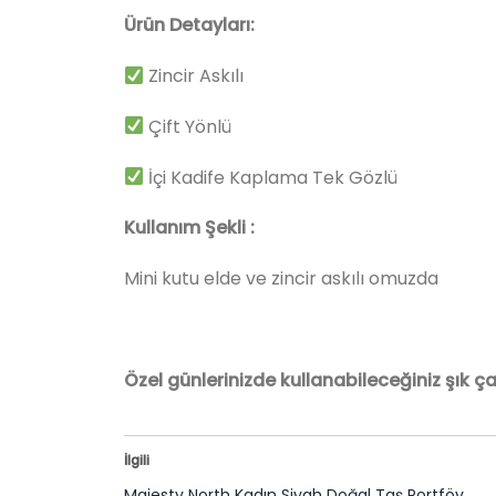
Ürün Detayları:
Zincir Askılı
Çift Yönlü
İçi Kadife Kaplama Tek Gözlü
Kullanım Şekli :
Mini kutu elde ve zincir askılı omuzda
Özel günlerinizde kullanabileceğiniz şık ç
İlgili
Majesty North Kadın Siyah Doğal Taş Portföy