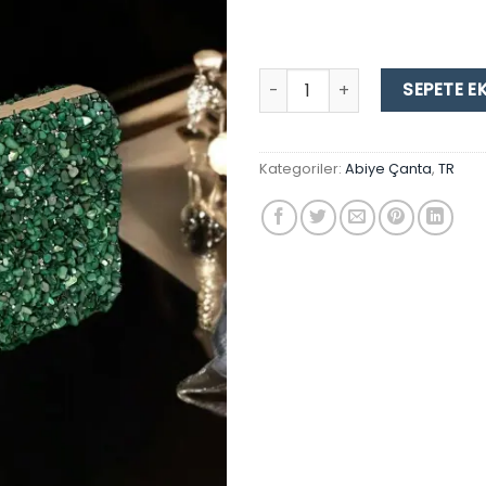
Majesty North Kadın Büyük 
SEPETE E
Kategoriler:
Abiye Çanta
,
TR