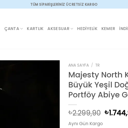
TÜM SİPARİŞLERİNİZ ÜCRETSİZ KARGO
ÇANTA
KARTLIK
AKSESUAR
HEDIYELIK
KEMER
İND
ANA SAYFA
/
TR
Majesty North 
Büyük Yeşil Do
Add to
Portföy Abiye 
wishlist
Orijina
2.299,90
1.744
₺
₺
fiyat:
Aynı Gün Kargo
₺2.299