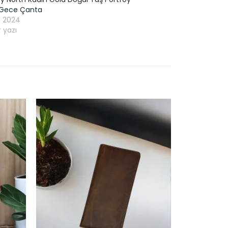
 Gece Çanta
ül 2024
 yazı
Add to
Add to
ishlist
wishlist