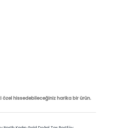
 özel hissedebileceğiniz harika bir ürün.
y North Kadın Gold Doğal Taş Portföy