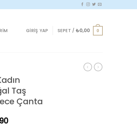
GIRIŞ YAP
SEPET /
₺
0,00
IRIM
0
Kadın
ğal Taş
Gece Çanta
l
Şu
,90
andaki
,90.
fiyat: