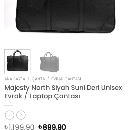
ANA SAYFA
/
ÇANTA
/
EVRAK ÇANTASI
Majesty North Siyah Suni Deri Unisex
Evrak / Laptop Çantası
Orijinal
Şu
1.199,90
899,90
₺
₺