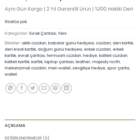
fiyat:
andaki
Aynı Gün Kargo | 2 Yıl Garantili Ürün | %100 Hakiki Deri
₺1.199,90.
fiyat:
₺899,90.
Stokta yok
Kategoriler:
Evrak Çantası
,
Yeni
Etiketler:
akıllı cüzdan
,
babalar günü hediyesi
,
cüzdan
,
deri kartlık
,
deri kredi kartlık
,
doğum günü hediyesi
,
erkek cüzdan
,
erkek
kartlık
,
evrak çantası
,
fermuarlı cüzdan
,
hediye
,
kaliteli cüzdan
,
kaliteli kartlık
,
kartlık
,
laptop çantası
,
leather
,
majesty north
,
mekanizmalı cüzdan
,
men wallet
,
sevgiliye hediye
,
spor çanta
,
wallet
AÇIKLAMA
DEĞERLENDIRMELER (0)