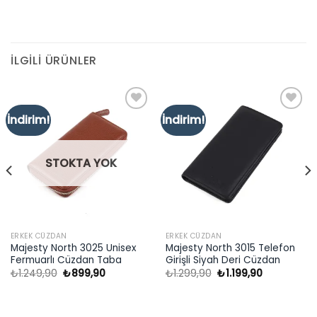
İLGILI ÜRÜNLER
İndirim!
İndirim!
Add to
Add to
wishlist
wishlist
STOKTA YOK
ERKEK CÜZDAN
ERKEK CÜZDAN
Majesty North 3025 Unisex
Majesty North 3015 Telefon
Fermuarlı Cüzdan Taba
Girişli Siyah Deri Cüzdan
Orijinal
Şu
Orijinal
Şu
₺
1.249,90
₺
899,90
₺
1.299,90
₺
1.199,90
fiyat:
andaki
fiyat:
andaki
₺1.249,90.
fiyat:
₺1.299,90.
fiyat:
₺899,90.
₺1.199,90.