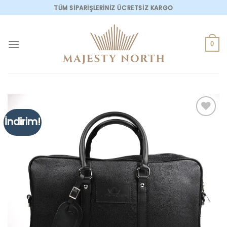
Skip
TÜM SİPARİŞLERİNİZ ÜCRETSİZ KARGO
to
content
0
İndirim!
Add to
wishlist